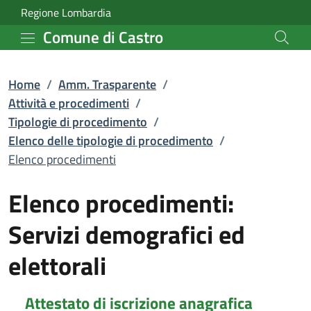
Elenco procedimenti | El
Vai al contenuto principale
(apre in un'altra scheda).
Regione Lombardia
Comune di Castro
Home
/
Amm. Trasparente
/
Attività e procedimenti
/
Tipologie di procedimento
/
Elenco delle tipologie di procedimento
/
Elenco procedimenti
Elenco procedimenti:
Servizi demografici ed
elettorali
Attestato di iscrizione anagrafica