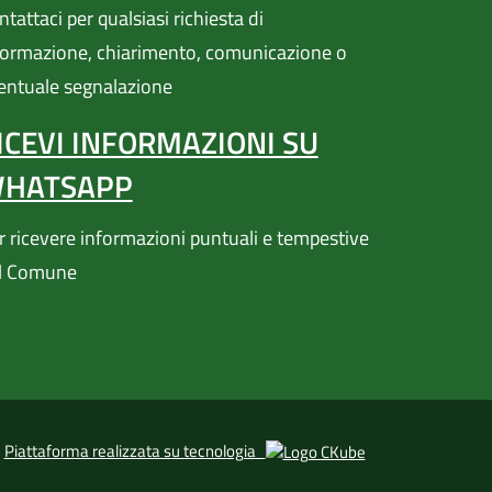
apre in un'altra scheda).
tattaci per qualsiasi richiesta di
formazione, chiarimento, comunicazione o
entuale segnalazione
ICEVI INFORMAZIONI SU
HATSAPP
r ricevere informazioni puntuali e tempestive
l Comune
(apre in un'altra s
Piattaforma realizzata su tecnologia