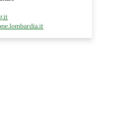
.it
ne.lombardia.it