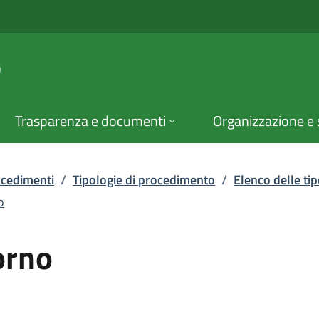
 | Elenco procedimen
o
Trasparenza e documenti
Organizzazione e 
rocedimenti
/
Tipologie di procedimento
/
Elenco delle ti
o
orno