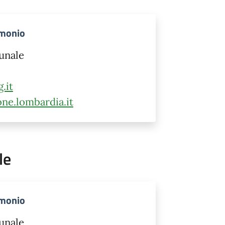
rimonio
unale
.it
ne.lombardia.it
le
rimonio
unale