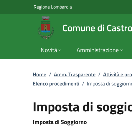
Imposta di soggiorno
Vai al contenuto principale
(apre in un'altra scheda).
Regione Lombardia
Comune di Castr
Novità
Amministrazione
Home
/
Amm. Trasparente
/
Attività e p
Elenco procedimenti
/
Imposta di soggiorn
Imposta di soggi
Imposta di Soggiorno