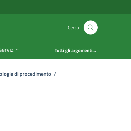
ti | Elenco delle ti
Cerca
servizi
Tutti gli argomenti...
pologie di procedimento
/