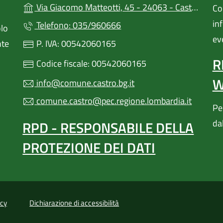
(
Via Giacomo Matteotti, 45 - 24063 - Castro (BG)
Con
in
Telefono: 035/960666
olo
ev
P. IVA: 00542060165
nte
R
Codice fiscale: 00542060165
W
info@comune.castro.bg.it
comune.castro@pec.regione.lombardia.it
Pe
da
RPD - RESPONSABILE DELLA
PROTEZIONE DEI DATI
(apre in un'altra scheda).
icy
Dichiarazione di accessibilità