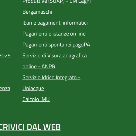
Produttive (SUAP) - CM Laghi
(apre in un'altra scheda).
Bergamaschi
Iban e pagamenti informatici
(apre in un'altra sched
Pagamenti e istanze on line
ra scheda).
(apre in un'altra sch
Pagamenti spontanei pagoPA
/2025
Servizio di Visura anagrafica
(apre in un'altra scheda).
online - ANPR
Servizio Idrico Integrato -
(apre in un'altra scheda).
ienza
Uniacque
(apre in un'altra scheda).
Calcolo IMU
CRIVICI DAL WEB