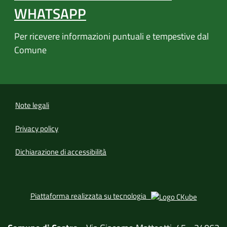
WHATSAPP
Per ricevere informazioni puntuali e tempestive dal
Comune
Note legali
Privacy policy
(apre in un'altra scheda).
Dichiarazione di accessibilità
(apre in u
Piattaforma realizzata su tecnologia