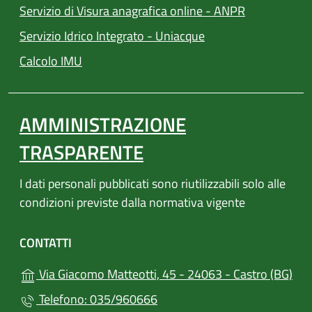
Servizio di Visura anagrafica online - ANPR
(apre in un'altra sch
Servizio Idrico Integrato - Uniacque
(apre in un'altra scheda).
Calcolo IMU
AMMINISTRAZIONE
TRASPARENTE
I dati personali pubblicati sono riutilizzabili solo alle
condizioni previste dalla normativa vigente
CONTATTI
(apr
Via Giacomo Matteotti, 45 - 24063 - Castro (BG)
Telefono: 035/960666