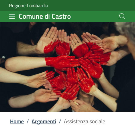
Assistenza sociale | Com
Vai al contenuto principale
(apre in un'altra scheda).
Regione Lombardia
Comune di Castro
Home
/
Argomenti
/
Assistenza sociale