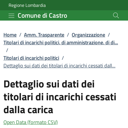
Dettaglio sui dati dei tit
Vai al contenuto principale
(apre in un'altra scheda).
Regione Lombardia
Comune di Castro
Home
/
Amm. Trasparente
/
Organizzazione
/
Titolari di incarichi politici, di amministrazione, di di...
/
Titolari di incarichi politici
/
Dettaglio sui dati dei titolari di incarichi cessati dall...
Dettaglio sui dati dei
titolari di incarichi cessati
dalla carica
(apre in un'altra scheda).
Open Data (formato CSV)