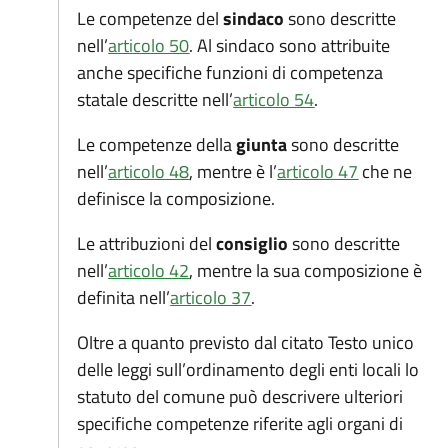
Le competenze del
sindaco
sono descritte
(apre in un'altra scheda).
nell’
articolo 50
. Al sindaco sono attribuite
anche specifiche funzioni di competenza
(apre in un'altra 
statale descritte nell’
articolo 54
.
Le competenze della
giunta
sono descritte
(apre in un'altra scheda).
(apre in un'
nell’
articolo 48
, mentre è l’
articolo 47
che ne
definisce la composizione.
Le attribuzioni del
consiglio
sono descritte
(apre in un'altra scheda).
nell’
articolo 42
, mentre la sua composizione è
(apre in un'altra scheda).
definita nell’
articolo 37
.
Oltre a quanto previsto dal citato Testo unico
delle leggi sull’ordinamento degli enti locali lo
statuto del comune può descrivere ulteriori
specifiche competenze riferite agli organi di