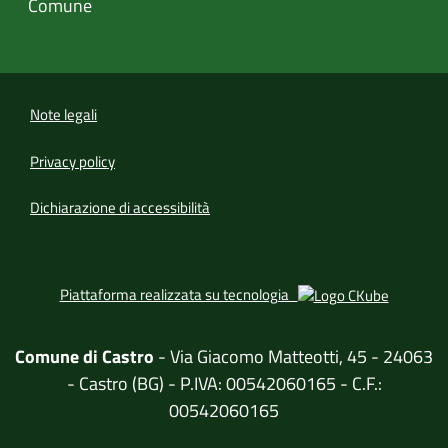
Comune
Note legali
Privacy policy
(apre in un'altra scheda).
Dichiarazione di accessibilità
(apre in u
Piattaforma realizzata su tecnologia
Comune di Castro
- Via Giacomo Matteotti, 45 - 24063
- Castro (BG) - P.IVA: 00542060165 - C.F.:
00542060165