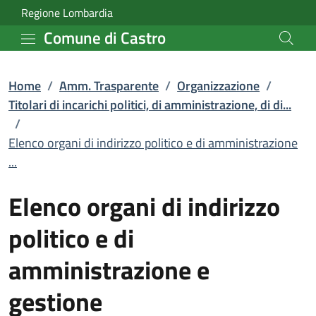
Elenco organi di indirizz
Vai al contenuto principale
(apre in un'altra scheda).
Regione Lombardia
Comune di Castro
Home
/
Amm. Trasparente
/
Organizzazione
/
Titolari di incarichi politici, di amministrazione, di di...
/
Elenco organi di indirizzo politico e di amministrazione
...
Elenco organi di indirizzo
politico e di
amministrazione e
gestione